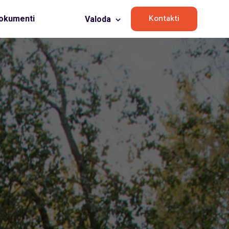
Kontakti
okumenti
Valoda