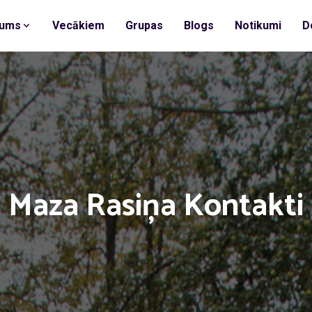
mums
Vecākiem
Grupas
Blogs
Notikumi
D
Maza Rasiņa Kontakti