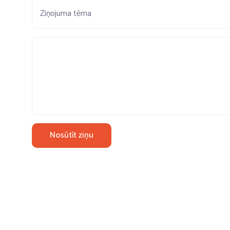
Nosūtīt ziņu