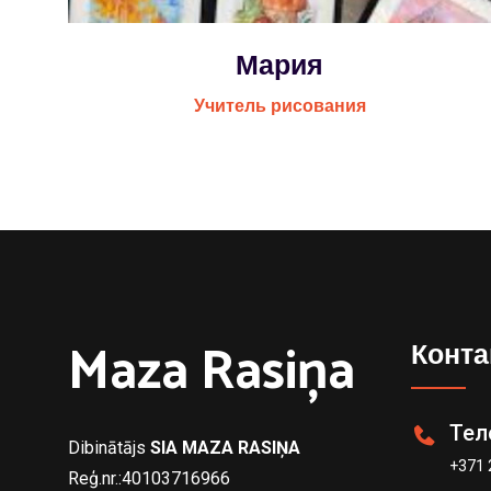
Мария
Учитель рисования
Maza Rasiņa
Конта
Тел
Dibinātājs
SIA MAZA RASIŅA
+371 
Reģ.nr.:40103716966