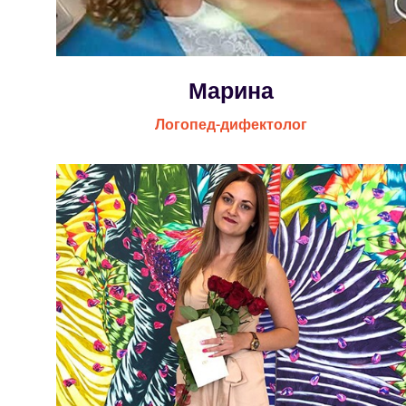
Марина
Логопед-дифектолог